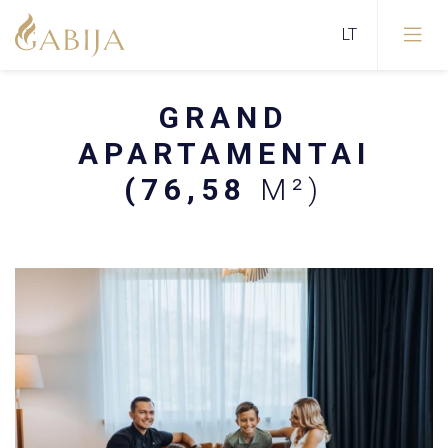
GRAND
APARTAMENTAI
(76,58
M²)
Apie restoraną
Šventės/Renginiai
SPA centras
Restorano darbo laikas
GABIJOS kūno ir veido procedūros
Restorano MEAT meniu
Svečių etiketas