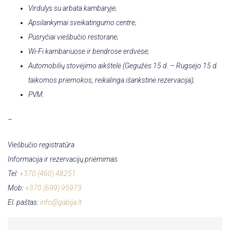
Virdulys su arbata kambaryje;
Apsilankymai sveikatingumo centre;
Pusryčiai viešbučio restorane;
Wi-Fi kambariuose ir bendrose erdvėse;
Automobilių stovėjimo aikštelė (Gegužės 15 d. – Rugsėjo 15 d.
taikomos priemokos, reikalinga išankstinė rezervacija)
;
PVM.
–
Viešbučio registratūra
Informacija ir rezervacijų priėmimas
Tel:
+370 (460) 48251
Mob:
+370 (699) 95973
El. paštas:
info@gabija.lt