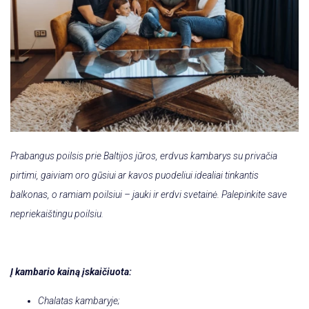
Prabangus poilsis prie Baltijos jūros, erdvus kambarys su privačia
pirtimi, gaiviam oro gūsiui ar kavos puodeliui idealiai tinkantis
balkonas, o ramiam poilsiui – jauki ir erdvi svetainė. Palepinkite save
nepriekaištingu poilsiu.
Į kambario kainą įskaičiuota:
Chalatas
kambaryje
;