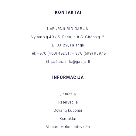
KONTAKTAI
UAB „PAJŪRIO GABIJA“
Vytauto g.40 / S. Dariaus ir S. Girėno g. 2
LT-00129, Palanga
Tel: +370 (460) 48251; + 370 (699) 95973
El. paštas: info@gabija.lt
INFORMACIJA
Į pradžią
Rezervacija
Dovanų kuponai
Kontaktai
Vidaus tvarkos taisyklės