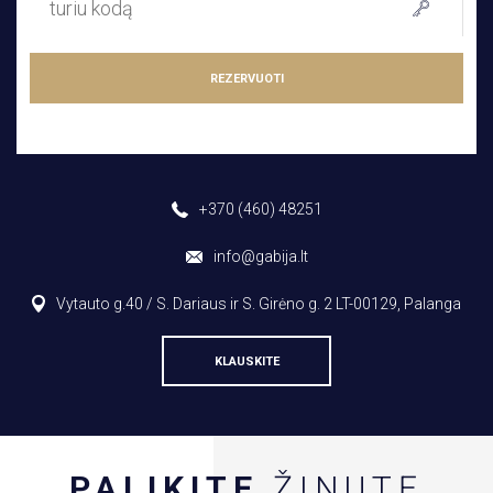
REZERVUOTI
+370 (460) 48251
info@gabija.lt
Vytauto g.40 / S. Dariaus ir S. Girėno g. 2 LT-00129, Palanga
KLAUSKITE
PALIKITE
ŽINUTĘ