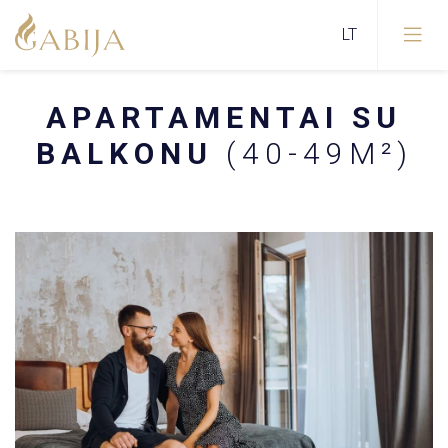
APARTAMENTAI SU
BALKONU
(40-49M²)
Apie restoraną
Šventės/Renginiai
SPA centras
Restorano darbo laikas
GABIJOS kūno ir veido procedūros
Restorano MEAT meniu
Svečių etiketas