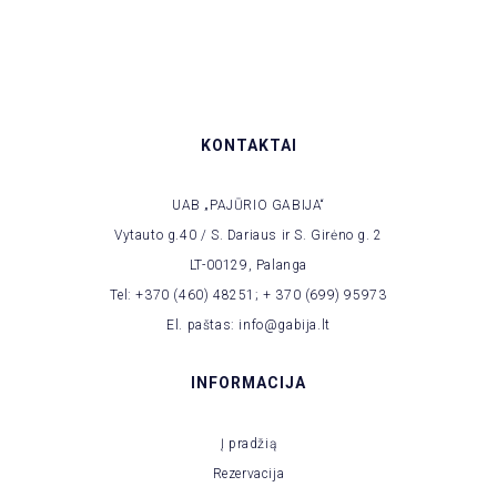
KONTAKTAI
UAB „PAJŪRIO GABIJA“
Vytauto g.40 / S. Dariaus ir S. Girėno g. 2
LT-00129, Palanga
Tel: +370 (460) 48251; + 370 (699) 95973
El. paštas: info@gabija.lt
INFORMACIJA
Į pradžią
Rezervacija