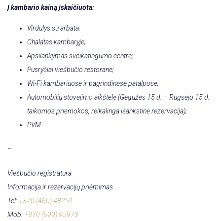
Į kambario kainą įskaičiuota:
Virdulys su arbata;
Chalatas
kambaryje
;
Apsilankymas sveikatingumo centre
;
Pusryčiai viešbučio restorane;
Wi-Fi kambariuose ir pagrindinėse patalpose;
Automobilių stovėjimo aikštelė (Gegužės 15 d. – Rugsėjo 15 d.
taikomos priemokos, reikalinga išankstinė rezervacija)
;
PVM.
–
Viešbučio registratūra
Informacija ir rezervacijų priėmimas
Tel:
+370 (460) 48251
Mob:
+370 (699) 95973