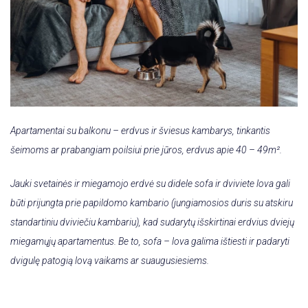
Apartamentai su balkonu – erdvus ir šviesus kambarys, tinkantis
šeimoms ar prabangiam poilsiui prie jūros, erdvus apie 40 – 49
m².
Jauki svetainės ir miegamojo erdvė su didele sofa ir dviviete lova gali
būti prijungta prie papildomo kambario (jungiamosios duris su atskiru
standartiniu dviviečiu kambariu), kad sudarytų išskirtinai erdvius dviejų
miegamųjų apartamentus. Be to, sofa – lova galima ištiesti ir padaryti
dvigulę patogią lovą vaikams ar suaugusiesiems.